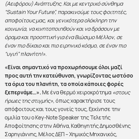
(Αειφόρου) Ανάπτυξης. Και με κεντρικό σύνθημα
“Sustain Your Future”, παρακινούμε τους φοιτητές,
αποφοίτους μας, και γενικότερα ολόκληρη την
κοινωνία, να κινητοποιηθούν και να δράσουν με
όραμα και προοπτική για ένα Βιώσιμο Μέλλον, σε
έναν πιο δίκαιο και πιο ειρηνικό κόσμο, σε έναν πιο
“υγιή” πλανήτη!».
«Είναι σημαντικό να προχωρήσουμε όλοι μαζί
προς αυτή την κατεύθυνση, γνωρίζοντας ωστόσο
τα όρια του πλανήτη, τα οποία κάποιες φορές
ξεπερνάμε…».
Με ένα θερμό χειροκρότημα
«στους
ήρωες της στιγμής»,
όπως χαρακτήρισε τους
απόφοιτους και τους γονείς τους, ξεκίνησε την
ομιλία του ο Key-Note Speaker της Τελετής
Αποφοίτησης στην Αθήνα, Καθηγητής Δημοσθένης
Σαρηγιάννης, Mέλoς ΔΕΠ – Χημικός Μηχανικός,