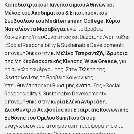
Καποδιστριακού Πανεπιστημίου Αθηνών και
Μέλος του Ακαδημαϊκού & Επιστημονικού
Συμβουλίου του Mediterranean College, Κύριο
Ναπολέοντα Μαραβέγια
, ενώ το Βραβείο
Κοινωνικής Υπευθυνότητας και Βιώσιμης Ανάπτυξης
«Social Responsibility & Sustainable Development»
απονεμήθηκε στην
κ. Μελίνα Ταπραντζή, Ιδρύτρια
της Μη Κερδοσκοπικής Κίνησης Wise Greece
, για
το σύνολο του έργου της. Στην Τελετή της
Θεσσαλονίκης το Βραβείο Κοινωνικής
Υπευθυνότητας και Βιώσιμης Ανάπτυξης «Social
Responsibility & Sustainable Development»
απονεμήθηκε στην
κυρία Ελένη Ανδρεάδη,
Διευθύντρια Αειφορίας και Εταιρικής Κοινωνικής
Ευθύνης του Ομίλου Sani/Ikos Group
,
αναγνωρίζοντας τη σημαντική προσφορά της στο
κοινωνικό σύνολο, καθώς και για το σύνολο του