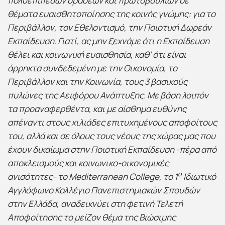
πολυεπίπεδων δράσεων και πρωτοβουλιών σε
θέματα ευαισθητοποίησης της κοινής γνώμης: για το
Περιβάλλον, τον Εθελοντισμό, την Ποιοτική Δωρεάν
Εκπαίδευση. Γιατί, ας μην ξεχνάμε ότι η Εκπαίδευση
θέλει και κοινωνική ευαισθησία, καθ’ ότι είναι
άρρηκτα συνδεδεμένη με την Οικονομία, το
Περιβάλλον και την Κοινωνία, τους 3 βασικούς
πυλώνες της Αειφόρου Ανάπτυξης. Με βάση λοιπόν
τα προαναφερθέντα, και με αίσθημα ευθύνης
απέναντι στους χιλιάδες επιτυχημένους αποφοίτους
του, αλλά και σε όλους τους νέους της χώρας μας που
έχουν δικαίωμα στην Ποιοτική Εκπαίδευση -πέρα από
αποκλεισμούς και κοινωνικο-οικονομικές
ο
ανισότητες- το Mediterranean College, το 1
Ιδιωτικό
Αγγλόφωνο Κολλέγιο Πανεπιστημιακών Σπουδών
στην Ελλάδα, αναδεικνύει στη φετινή Τελετή
Αποφοίτησης το μείζον θέμα της Βιώσιμης