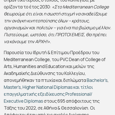
ορίζοντα το έτος 2030:
«Στο Mediterranean College
θεωρούμε ότι είναι η σωστή στιγμή να αναδείξουμε
την ανάγκη κινητοποίησης όλων – κράτους,
οργανισμών και πολιτών – για ένα πιο βιώσιμο μέλλον.
Πιστεύουμε, ωστόσο, ότι ΠΡΩΤΟΙ ΕΜΕΙΣ, θα πρέπει
να κάνουμε την ΑΡΧΗ!».
Παρουσία του Ιδρυτή & Επίτιμου Προέδρου του
Mediterranean College, του PVC Dean of College of
Arts, Humanities and Education και μελών της
Ακαδημαϊκής Διεύθυνσης του Κολλεγίου,
απονεμήθηκαν τα πτυχία και διπλώματα
Bachelor’s
,
Master’s
,
Higher National Diplomas και τίτλοι
επαγγελματικής εξειδίκευσης Professional/
Executive Diplomas
στους 695 απόφοιτους της
Τάξης του 2022, σε Αθήνα & Θεσσαλονίκη. Οι
Απόφοιτοι ήταν από τις σχολές Διοίκησης