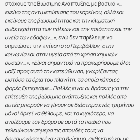
στόχους της Βιώσιμης Ανάπτυξης, με βασικό
«…
εκείνο της αντιμετώπισης του καρκίνου, αλλά και
εκείνους της βιωσιμότητας και την κλιματική
ουδετερότητα των πόλεων και την ποιότητα και την
υγεία των εδαφών…»,
ενώ δεν παρέλειψε να
σημειώσει την
«πίεση στο Περιβάλλον, στην
κοινωνία και στην υγεία από τη χρήση χημικών
ουσιών…». «Είναι σημαντικό να προχωρήσουμε όλοι
μαζί προς αυτή την κατεύθυνση, γνωρίζοντας
ωστόσο τα όρια του πλανήτη, τα οποία κάποιες
φορές ξεπερνάμε… Πολλές είναι οι δράσεις για την
επίτευξη της βιώσιμης ανάπτυξης και πολλές από
αυτές μπορούν να γίνουν σε διάστημα ενός τριμήνου
μόνο! Αρκεί να θέλουμε, και το κυριότερο, να
ανοίξουμε τον δρόμο σε αυτά τα παιδιά που
τελειώνουν σήμερα τις σπουδές τους να
δημιουργήσουν έναν πιο βιώσιμο, ανθεκτικό και με