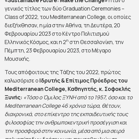
«
Sustainable
Future
:
Make
the
Change
»
ήταν ο
γενικός τίτλος των δύο Graduation Ceremonies –
Class of 2022, του Mediterranean College, οι οποίες
διεξήχθησαν, η μία στην Αθήνα, τη Δευτέρα, 20
Φεβρουαρίου 2023 στο Κέντρο Πολιτισμού
η
Ελληνικός Κόσμος, και η 2
στη Θεσσαλονίκη, την
Πέμπτη, 23 Φεβρουαρίου 2023, στο Μέγαρο
Μουσικής.
Τους απόφοιτους της Τάξης του 2022, πρώτος
καλωσόρισε ο
Ιδρυτής & Επίτιμος Πρόεδρος του
Mediterranean College, Καθηγητής, κ. Σοφοκλής
Ξυνής:
«Τόσο ο Όμιλος ΞΥΝΗ από το 1957, όσο και το
Mediterranean College 46 χρόνια τώρα, θέτουν,
διαχρονικά, στο επίκεντρο της εκπαιδευτικής τους
φιλοσοφίας την ανθρωποκεντρική προσέγγιση και
την προσφορά στην κοινωνία, μέσα από μια σειρά