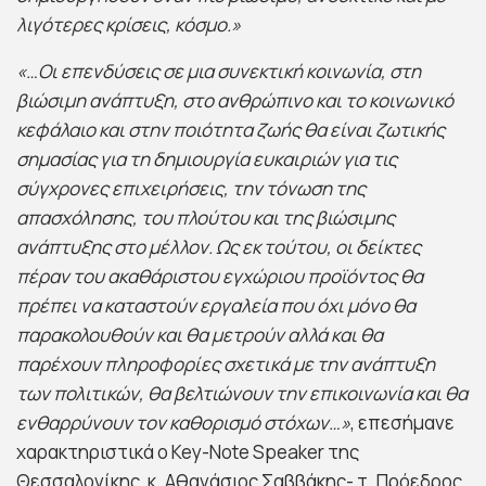
λιγότερες κρίσεις, κόσμο.»
«…Οι επενδύσεις σε μια συνεκτική κοινωνία, στη
βιώσιμη ανάπτυξη, στο ανθρώπινο και το κοινωνικό
κεφάλαιο και στην ποιότητα ζωής θα είναι ζωτικής
σημασίας για τη δημιουργία ευκαιριών για τις
σύγχρονες επιχειρήσεις, την τόνωση της
απασχόλησης, του πλούτου και της βιώσιμης
ανάπτυξης στο μέλλον. Ως εκ τούτου, οι δείκτες
πέραν του ακαθάριστου εγχώριου προϊόντος θα
πρέπει να καταστούν εργαλεία που όχι μόνο θα
παρακολουθούν και θα μετρούν αλλά και θα
παρέχουν πληροφορίες σχετικά με την ανάπτυξη
των πολιτικών, θα βελτιώνουν την επικοινωνία και θα
ενθαρρύνουν τον καθορισμό στόχων…»
, επεσήμανε
χαρακτηριστικά ο Key-Note Speaker της
Θεσσαλονίκης, κ. Αθανάσιος Σαββάκης- τ. Πρόεδρος