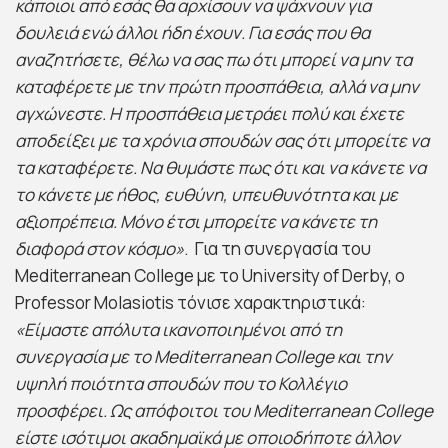
κάποιοι από εσάς θα αρχίσουν να ψάχνουν για
δουλειά ενώ άλλοι ήδη έχουν. Για εσάς που θα
αναζητήσετε, θέλω να σας πω ότι μπορεί να μην τα
καταφέρετε με την πρώτη προσπάθεια, αλλά να μην
αγχώνεστε. Η προσπάθεια μετράει πολύ και έχετε
αποδείξει με τα χρόνια σπουδών σας ότι μπορείτε να
τα καταφέρετε. Να θυμάστε πως ότι και να κάνετε να
το κάνετε με ήθος, ευθύνη, υπευθυνότητα και με
αξιοπρέπεια. Μόνο έτσι μπορείτε να κάνετε τη
διαφορά στον κόσμο»
. Για τη συνεργασία του
Mediterranean College με το University of Derby, ο
Professor Molasiotis τόνισε χαρακτηριστικά:
«Είμαστε απόλυτα ικανοποιημένοι από τη
συνεργασία με το
Mediterranean
College
και την
υψηλή ποιότητα σπουδών που το Κολλέγιο
προσφέρει. Ως απόφοιτοι του
Mediterranean
College
είστε ισότιμοι ακαδημαϊκά με οποιοδήποτε άλλον