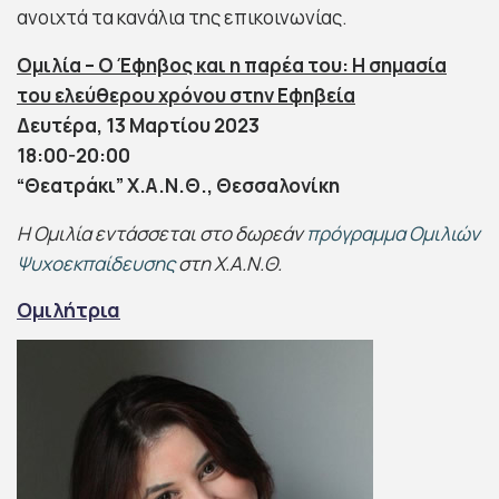
ανοιχτά τα κανάλια της επικοινωνίας.
Ομιλία – Ο Έφηβος και η παρέα του: H σημασία
του ελεύθερου χρόνου στην Εφηβεία
Δευτέρα, 13 Μαρτίου 2023
18:00-20:00
“Θεατράκι” Χ.Α.Ν.Θ., Θεσσαλονίκη
Η Ομιλία εντάσσεται στο δωρεάν
πρόγραμμα Ομιλιών
Ψυχοεκπαίδευσης
στη Χ.Α.Ν.Θ.
Ομιλήτρια