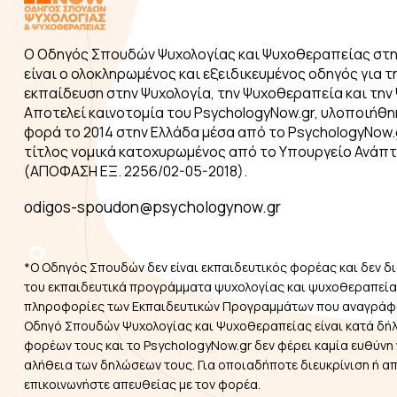
Ο Οδηγός Σπουδών Ψυχολογίας και Ψυχοθεραπείας στη
είναι ο ολοκληρωμένος και εξειδικευμένος οδηγός για τ
εκπαίδευση στην Ψυχολογία, την Ψυχοθεραπεία και την 
Αποτελεί καινοτομία του PsychologyNow.gr, υλοποιήθη
φορά το 2014 στην Ελλάδα μέσα από το PsychologyNow.g
τίτλος νομικά κατοχυρωμένος από το Υπουργείο Ανάπ
(ΑΠΟΦΑΣΗ ΕΞ. 2256/02-05-2018).
odigos-spoudon@psychologynow.gr
*Ο Οδηγός Σπουδών δεν είναι εκπαιδευτικός φορέας και δεν δι
του εκπαιδευτικά προγράμματα ψυχολογίας και ψυχοθεραπείας
πληροφορίες των Εκπαιδευτικών Προγραμμάτων που αναγράφ
Οδηγό Σπουδών Ψυχολογίας και Ψυχοθεραπείας είναι κατά δή
φορέων τους και το PsychologyNow.gr δεν φέρει καμία ευθύνη 
αλήθεια των δηλώσεων τους. Για οποιαδήποτε διευκρίνιση ή α
επικοινωνήστε απευθείας με τον φορέα.