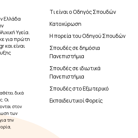
Tι είναι ο Οδηγός Σπουδών
ν Ελλάδα
Κατοχύρωση
ην
Ψυχική Υγεία.
Η πορεία του Οδηγού Σπουδών
κε για πρώτη
r και είναι
Σπουδές σε δημόσια
τυξης
Πανεπιστήμια
Σπουδές σε ιδιωτικά
Πανεπιστήμια
Σπουδές στο Εξωτερικό
αθέτει δικά
. Οι
Εκπαιδευτικοί Φορείς
ονται στον
λωση των
για την
πορία,