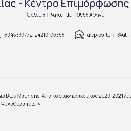
ίας - Κέντρο Επιμόρφωσης 
Θόλου 5, Πλάκα, Τ.Κ.: 10556 Αθήνα
6945330772, 24210-06366.
alypias-tehni@uth.
ιά Βίου Μάθησης. Από το ακαδημαϊκό έτος 2020-2021 λ
 Ψυχοθεραπεία Ι».