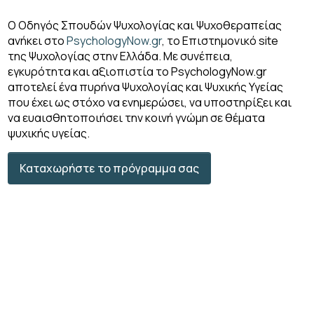
Ο Οδηγός Σπουδών Ψυχολογίας και Ψυχοθεραπείας
ανήκει στο
PsychologyNow.gr
, το Επιστημονικό site
της Ψυχολογίας στην Ελλάδα. Με συνέπεια,
εγκυρότητα και αξιοπιστία το PsychologyΝow.gr
αποτελεί ένα πυρήνα Ψυχολογίας και Ψυχικής Υγείας
που έχει ως στόχο να ενημερώσει, να υποστηρίξει και
να ευαισθητοποιήσει την κοινή γνώμη σε θέματα
ψυχικής υγείας.
Καταχωρήστε το πρόγραμμα σας