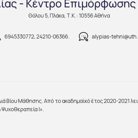
ίας - Κέντρο Επιμόρφωσης 
Θόλου 5, Πλάκα, Τ.Κ.: 10556 Αθήνα
6945330772, 24210-06366.
alypias-tehni@uth.
ιά Βίου Μάθησης. Από το ακαδημαϊκό έτος 2020-2021 λ
 Ψυχοθεραπεία Ι».