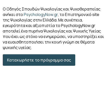
Ο Οδηγός Σπουδών Ψυχολογίας και Ψυχοθεραπείας
ανήκει στο
PsychologyNow.gr
, το Επιστημονικό site
της Ψυχολογίας στην Ελλάδα. Με συνέπεια,
εγκυρότητα και αξιοπιστία το PsychologyΝow.gr
αποτελεί ένα πυρήνα Ψυχολογίας και Ψυχικής Υγείας
που έχει ως στόχο να ενημερώσει, να υποστηρίξει και
να ευαισθητοποιήσει την κοινή γνώμη σε θέματα
ψυχικής υγείας.
Καταχωρήστε το πρόγραμμα σας