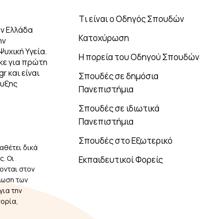
Tι είναι ο Οδηγός Σπουδών
ν Ελλάδα
Κατοχύρωση
ην
Ψυχική Υγεία.
Η πορεία του Οδηγού Σπουδών
κε για πρώτη
r και είναι
Σπουδές σε δημόσια
τυξης
Πανεπιστήμια
Σπουδές σε ιδιωτικά
Πανεπιστήμια
Σπουδές στο Εξωτερικό
αθέτει δικά
. Οι
Εκπαιδευτικοί Φορείς
ονται στον
λωση των
για την
πορία,