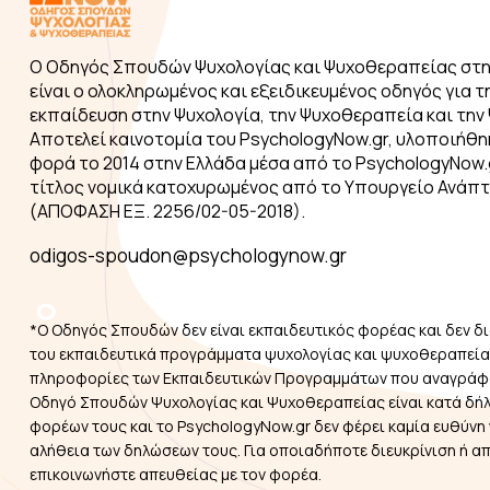
Ο Οδηγός Σπουδών Ψυχολογίας και Ψυχοθεραπείας στη
είναι ο ολοκληρωμένος και εξειδικευμένος οδηγός για τ
εκπαίδευση στην Ψυχολογία, την Ψυχοθεραπεία και την 
Αποτελεί καινοτομία του PsychologyNow.gr, υλοποιήθη
φορά το 2014 στην Ελλάδα μέσα από το PsychologyNow.g
τίτλος νομικά κατοχυρωμένος από το Υπουργείο Ανάπ
(ΑΠΟΦΑΣΗ ΕΞ. 2256/02-05-2018).
odigos-spoudon@psychologynow.gr
*Ο Οδηγός Σπουδών δεν είναι εκπαιδευτικός φορέας και δεν δι
του εκπαιδευτικά προγράμματα ψυχολογίας και ψυχοθεραπείας
πληροφορίες των Εκπαιδευτικών Προγραμμάτων που αναγράφ
Οδηγό Σπουδών Ψυχολογίας και Ψυχοθεραπείας είναι κατά δή
φορέων τους και το PsychologyNow.gr δεν φέρει καμία ευθύνη 
αλήθεια των δηλώσεων τους. Για οποιαδήποτε διευκρίνιση ή α
επικοινωνήστε απευθείας με τον φορέα.