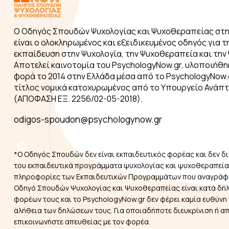
Ο Οδηγός Σπουδών Ψυχολογίας και Ψυχοθεραπείας στη
είναι ο ολοκληρωμένος και εξειδικευμένος οδηγός για τ
εκπαίδευση στην Ψυχολογία, την Ψυχοθεραπεία και την 
Αποτελεί καινοτομία του PsychologyNow.gr, υλοποιήθη
φορά το 2014 στην Ελλάδα μέσα από το PsychologyNow.g
τίτλος νομικά κατοχυρωμένος από το Υπουργείο Ανάπ
(ΑΠΟΦΑΣΗ ΕΞ. 2256/02-05-2018).
odigos-spoudon@psychologynow.gr
*Ο Οδηγός Σπουδών δεν είναι εκπαιδευτικός φορέας και δεν δι
του εκπαιδευτικά προγράμματα ψυχολογίας και ψυχοθεραπείας
πληροφορίες των Εκπαιδευτικών Προγραμμάτων που αναγράφ
Οδηγό Σπουδών Ψυχολογίας και Ψυχοθεραπείας είναι κατά δή
φορέων τους και το PsychologyNow.gr δεν φέρει καμία ευθύνη 
αλήθεια των δηλώσεων τους. Για οποιαδήποτε διευκρίνιση ή α
επικοινωνήστε απευθείας με τον φορέα.