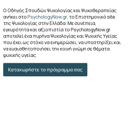
Ο Οδηγός Σπουδών Ψυχολογίας και Ψυχοθεραπείας
ανήκει στο
PsychologyNow.gr
, το Επιστημονικό site
της Ψυχολογίας στην Ελλάδα. Με συνέπεια,
εγκυρότητα και αξιοπιστία το PsychologyΝow.gr
αποτελεί ένα πυρήνα Ψυχολογίας και Ψυχικής Υγείας
που έχει ως στόχο να ενημερώσει, να υποστηρίξει και
να ευαισθητοποιήσει την κοινή γνώμη σε θέματα
ψυχικής υγείας.
Καταχωρήστε το πρόγραμμα σας