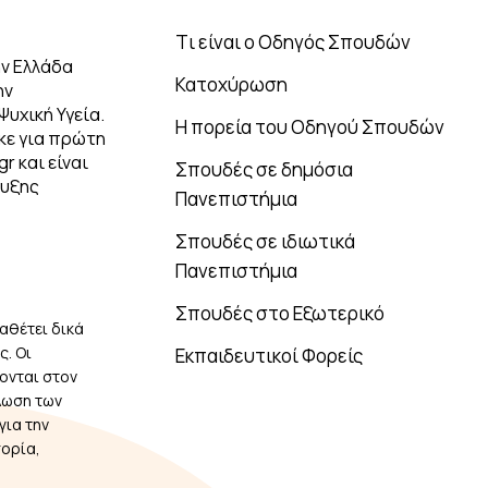
Tι είναι ο Οδηγός Σπουδών
ν Ελλάδα
Κατοχύρωση
ην
Ψυχική Υγεία.
Η πορεία του Οδηγού Σπουδών
κε για πρώτη
r και είναι
Σπουδές σε δημόσια
τυξης
Πανεπιστήμια
Σπουδές σε ιδιωτικά
Πανεπιστήμια
Σπουδές στο Εξωτερικό
αθέτει δικά
. Οι
Εκπαιδευτικοί Φορείς
ονται στον
λωση των
για την
πορία,