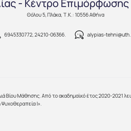
ίας - Κέντρο Επιμόρφωσης 
Θόλου 5, Πλάκα, Τ.Κ.: 10556 Αθήνα
6945330772, 24210-06366.
alypias-tehni@uth.
ιά Βίου Μάθησης. Από το ακαδημαϊκό έτος 2020-2021 λ
 Ψυχοθεραπεία Ι».