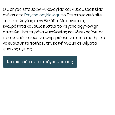
Ο Οδηγός Σπουδών Ψυχολογίας και Ψυχοθεραπείας
ανήκει στο
PsychologyNow.gr
, το Επιστημονικό site
της Ψυχολογίας στην Ελλάδα. Με συνέπεια,
εγκυρότητα και αξιοπιστία το PsychologyΝow.gr
αποτελεί ένα πυρήνα Ψυχολογίας και Ψυχικής Υγείας
που έχει ως στόχο να ενημερώσει, να υποστηρίξει και
να ευαισθητοποιήσει την κοινή γνώμη σε θέματα
ψυχικής υγείας.
Καταχωρήστε το πρόγραμμα σας