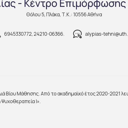
ίας - Κέντρο Επιμόρφωσης 
Θόλου 5, Πλάκα, Τ.Κ.: 10556 Αθήνα
6945330772, 24210-06366.
alypias-tehni@uth.
ιά Βίου Μάθησης. Από το ακαδημαϊκό έτος 2020-2021 λ
 Ψυχοθεραπεία Ι».