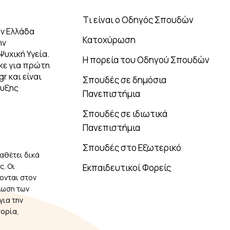
Tι είναι ο Οδηγός Σπουδών
ν Ελλάδα
Κατοχύρωση
ην
Ψυχική Υγεία.
Η πορεία του Οδηγού Σπουδών
κε για πρώτη
r και είναι
Σπουδές σε δημόσια
τυξης
Πανεπιστήμια
Σπουδές σε ιδιωτικά
Πανεπιστήμια
Σπουδές στο Εξωτερικό
αθέτει δικά
. Οι
Εκπαιδευτικοί Φορείς
ονται στον
λωση των
για την
πορία,