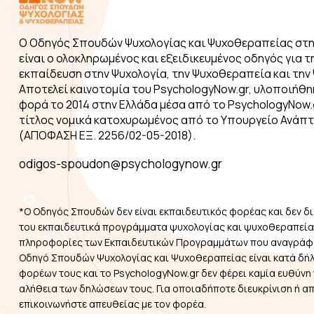
Ο Οδηγός Σπουδών Ψυχολογίας και Ψυχοθεραπείας στη
είναι ο ολοκληρωμένος και εξειδικευμένος οδηγός για τ
εκπαίδευση στην Ψυχολογία, την Ψυχοθεραπεία και την 
Αποτελεί καινοτομία του PsychologyNow.gr, υλοποιήθη
φορά το 2014 στην Ελλάδα μέσα από το PsychologyNow.g
τίτλος νομικά κατοχυρωμένος από το Υπουργείο Ανάπ
(ΑΠΟΦΑΣΗ ΕΞ. 2256/02-05-2018).
odigos-spoudon@psychologynow.gr
*Ο Οδηγός Σπουδών δεν είναι εκπαιδευτικός φορέας και δεν δι
του εκπαιδευτικά προγράμματα ψυχολογίας και ψυχοθεραπείας
πληροφορίες των Εκπαιδευτικών Προγραμμάτων που αναγράφ
Οδηγό Σπουδών Ψυχολογίας και Ψυχοθεραπείας είναι κατά δή
φορέων τους και το PsychologyNow.gr δεν φέρει καμία ευθύνη 
αλήθεια των δηλώσεων τους. Για οποιαδήποτε διευκρίνιση ή α
επικοινωνήστε απευθείας με τον φορέα.