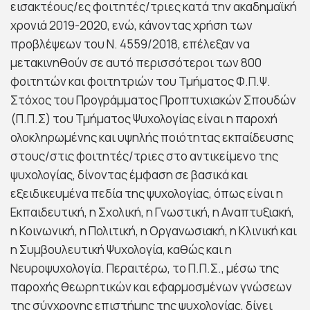
εισακτέους/ες φοιτητές/τριες κατά την ακαδημαϊκή
χρονιά 2019-2020, ενώ, κάνοντας χρήση των
προβλέψεων του Ν. 4559/2018, επέλεξαν να
μετακινηθούν σε αυτό περισσότεροι των 800
φοιτητών και φοιτητριών του Τμήματος Φ.Π.Ψ.
Στόχος του Προγράμματος Προπτυχιακών Σπουδών
(Π.Π.Σ) του Τμήματος Ψυχολογίας είναι η παροχή
ολοκληρωμένης και υψηλής ποιότητας εκπαίδευσης
στους/στις φοιτητές/τριες στο αντικείμενο της
ψυχολογίας, δίνοντας έμφαση σε βασικά και
εξειδικευμένα πεδία της ψυχολογίας, όπως είναι η
Εκπαιδευτική, η Σχολική, η Γνωστική, η Αναπτυξιακή,
η Κοινωνική, η Πολιτική, η Οργανωσιακή, η Κλινική και
η Συμβουλευτική Ψυχολογία, καθώς και η
Νευροψυχολογία. Περαιτέρω, το Π.Π.Σ., μέσω της
παροχής θεωρητικών και εφαρμοσμένων γνώσεων
της σύγχρονης επιστήμης της ψυχολογίας, δίνει