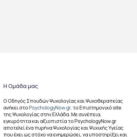
Η Ομάδα μας
Ο Οδηγός Σπουδών Ψυχολογίας και Ψυχοθεραπείας
ανήκει στο
PsychologyNow.gr
, το Επιστημονικό site
της Ψυχολογίας στην Ελλάδα. Με συνέπεια,
εγκυρότητα και αξιοπιστία το PsychologyΝow.gr
αποτελεί ένα πυρήνα Ψυχολογίας και Ψυχικής Υγείας
που έχει ως στόχο να ενημερώσει, να υποστηρίξει και