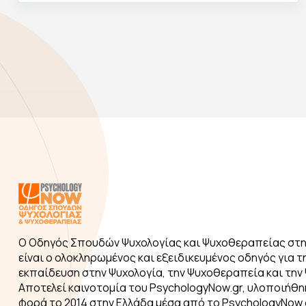
Ο Οδηγός Σπουδών Ψυχολογίας και Ψυχοθεραπείας στη
είναι ο ολοκληρωμένος και εξειδικευμένος οδηγός για τ
εκπαίδευση στην Ψυχολογία, την Ψυχοθεραπεία και την 
Αποτελεί καινοτομία του PsychologyNow.gr, υλοποιήθη
φορά το 2014 στην Ελλάδα μέσα από το PsychologyNow.g