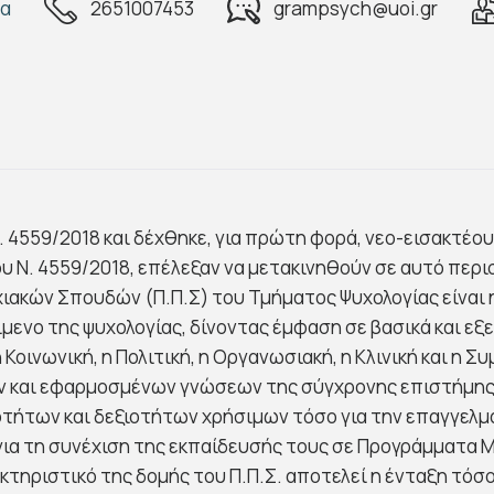
δα
2651007453
grampsych@uoi.gr
. 4559/2018 και δέχθηκε, για πρώτη φορά, νεο-εισακτέο
υ Ν. 4559/2018, επέλεξαν να μετακινηθούν σε αυτό περ
ακών Σπουδών (Π.Π.Σ) του Τμήματος Ψυχολογίας είναι 
ενο της ψυχολογίας, δίνοντας έμφαση σε βασικά και εξει
η Κοινωνική, η Πολιτική, η Οργανωσιακή, η Κλινική και η
ν και εφαρμοσμένων γνώσεων της σύγχρονης επιστήμης τ
ήτων και δεξιοτήτων χρήσιμων τόσο για την επαγγελμα
 για τη συνέχιση της εκπαίδευσής τους σε Προγράμματα
κτηριστικό της δομής του Π.Π.Σ. αποτελεί η ένταξη τ