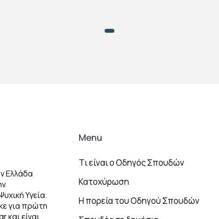
Menu
Tι είναι ο Οδηγός Σπουδών
ν Ελλάδα
Κατοχύρωση
ην
Ψυχική Υγεία.
Η πορεία του Οδηγού Σπουδών
κε για πρώτη
r και είναι