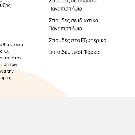
Σπουδές σε δημόσια
τυξης
Πανεπιστήμια
Σπουδές σε ιδιωτικά
Πανεπιστήμια
Σπουδές στο Εξωτερικό
αθέτει δικά
. Οι
Εκπαιδευτικοί Φορείς
ονται στον
λωση των
για την
πορία,
Copyright © 2026 Odigos Spoudon. All Right Reserved.