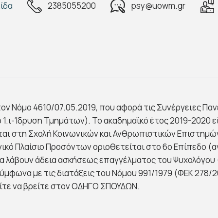
ίδα
2385055200
psy@uowm.gr
ον Νόμο 4610/07.05.2019, που αφορά τις Συνέργειες Πα
γρ 1.ι-Ίδρυση Τμημάτων). Το ακαδημαϊκό έτος 2019-2020
ται στη Σχολή Κοινωνικών και Ανθρωπιστικών Επιστημών
νικό Πλαίσιο Προσόντων οριοθετείται στο 6ο Επίπεδο (α
να λάβουν άδεια ασκήσεως επαγγέλματος του Ψυχολόγου 
μφωνα με τις διατάξεις του Νόμου 991/1979 (ΦΕΚ 278/20.
ίτε να βρείτε στον ΟΔΗΓΟ ΣΠΟΥΔΩΝ.