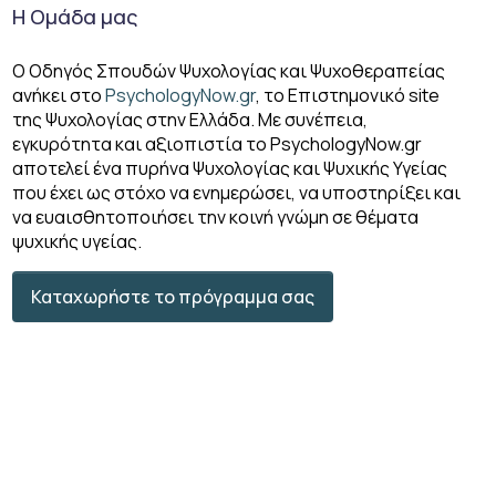
Η Ομάδα μας
Ο Οδηγός Σπουδών Ψυχολογίας και Ψυχοθεραπείας
ανήκει στο
PsychologyNow.gr
, το Επιστημονικό site
της Ψυχολογίας στην Ελλάδα. Με συνέπεια,
εγκυρότητα και αξιοπιστία το PsychologyΝow.gr
αποτελεί ένα πυρήνα Ψυχολογίας και Ψυχικής Υγείας
που έχει ως στόχο να ενημερώσει, να υποστηρίξει και
να ευαισθητοποιήσει την κοινή γνώμη σε θέματα
ψυχικής υγείας.
Καταχωρήστε το πρόγραμμα σας