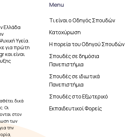
Menu
Tι είναι ο Οδηγός Σπουδών
ν Ελλάδα
Κατοχύρωση
ην
Ψυχική Υγεία.
Η πορεία του Οδηγού Σπουδών
κε για πρώτη
r και είναι
Σπουδές σε δημόσια
τυξης
Πανεπιστήμια
Σπουδές σε ιδιωτικά
Πανεπιστήμια
Σπουδές στο Εξωτερικό
αθέτει δικά
. Οι
Εκπαιδευτικοί Φορείς
ονται στον
λωση των
για την
πορία,