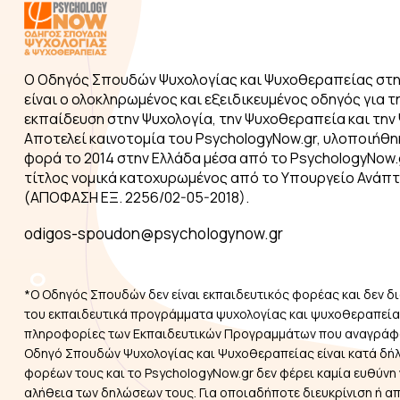
Ο Οδηγός Σπουδών Ψυχολογίας και Ψυχοθεραπείας στη
είναι ο ολοκληρωμένος και εξειδικευμένος οδηγός για τ
εκπαίδευση στην Ψυχολογία, την Ψυχοθεραπεία και την 
Αποτελεί καινοτομία του PsychologyNow.gr, υλοποιήθη
φορά το 2014 στην Ελλάδα μέσα από το PsychologyNow.g
τίτλος νομικά κατοχυρωμένος από το Υπουργείο Ανάπ
(ΑΠΟΦΑΣΗ ΕΞ. 2256/02-05-2018).
odigos-spoudon@psychologynow.gr
*Ο Οδηγός Σπουδών δεν είναι εκπαιδευτικός φορέας και δεν δι
του εκπαιδευτικά προγράμματα ψυχολογίας και ψυχοθεραπείας
πληροφορίες των Εκπαιδευτικών Προγραμμάτων που αναγράφ
Οδηγό Σπουδών Ψυχολογίας και Ψυχοθεραπείας είναι κατά δή
φορέων τους και το PsychologyNow.gr δεν φέρει καμία ευθύνη 
αλήθεια των δηλώσεων τους. Για οποιαδήποτε διευκρίνιση ή α