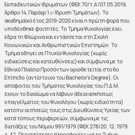
Εκπαιδευτικών Ιδρυμάτων (ΦΕΚ 70/τ.Α'/07.05.2019,
Άρθρο 14, Παράγρ 1.ι-Ίδρυση Τμημάτων). Το
ακαδημαϊκό έτος 2019-2020 είναι η πρώτη φορά που
υποδέχθηκε φοιτητές. Το Τμήμα Ψυχολογίας έχει
έδρα τη Φλώρινα και εντάσσεται στη Σχολή
Κοινωνικών και Ανθρωπιστικών Επιστημών. Το
Τμήμα οδηγεί σε Πτυχία Ψυχολογίας (χωρίς
ειδικεύσεις και κατευθύνσεις) και σύμφωνα με το
Εθνικό Πλαίσιο Προσόντων οριοθετείται στο 6ο
Επίπεδο (αντίστοιχο του Bachelor’s Degree). Οι
απόφοιτοι του Τμήματος Ψυχολογίας του Π.Δ.Μ.
έχουν το δικαίωμα να λάβουν άδεια ασκήσεως
επαγγέλματος του Ψυχολόγου (χωρίς ειδικότητα)
κατόπιν αιτήσεώς τους στις Διευθύνσεις Υγείας των
κατά τόπους περιφερειών, σύμφωνα με τις
διατάξεις του Νόμου 991/1979 (ΦΕΚ 278/20. 12. 1979
τ. Α’). Περισσότερες πληροφορίες για το Τμήμα