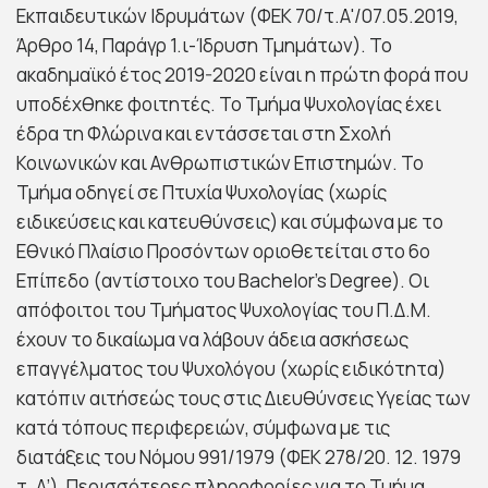
Εκπαιδευτικών Ιδρυμάτων (ΦΕΚ 70/τ.Α'/07.05.2019,
Άρθρο 14, Παράγρ 1.ι-Ίδρυση Τμημάτων). Το
ακαδημαϊκό έτος 2019-2020 είναι η πρώτη φορά που
υποδέχθηκε φοιτητές. Το Τμήμα Ψυχολογίας έχει
έδρα τη Φλώρινα και εντάσσεται στη Σχολή
Κοινωνικών και Ανθρωπιστικών Επιστημών. Το
Τμήμα οδηγεί σε Πτυχία Ψυχολογίας (χωρίς
ειδικεύσεις και κατευθύνσεις) και σύμφωνα με το
Εθνικό Πλαίσιο Προσόντων οριοθετείται στο 6ο
Επίπεδο (αντίστοιχο του Bachelor’s Degree). Οι
απόφοιτοι του Τμήματος Ψυχολογίας του Π.Δ.Μ.
έχουν το δικαίωμα να λάβουν άδεια ασκήσεως
επαγγέλματος του Ψυχολόγου (χωρίς ειδικότητα)
κατόπιν αιτήσεώς τους στις Διευθύνσεις Υγείας των
κατά τόπους περιφερειών, σύμφωνα με τις
διατάξεις του Νόμου 991/1979 (ΦΕΚ 278/20. 12. 1979
τ. Α’). Περισσότερες πληροφορίες για το Τμήμα