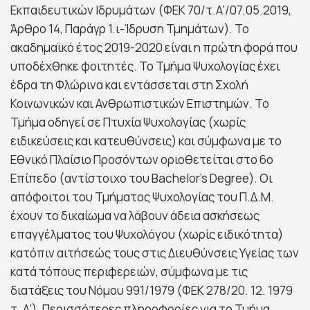
Εκπαιδευτικών Ιδρυμάτων (ΦΕΚ 70/τ.Α'/07.05.2019,
Άρθρο 14, Παράγρ 1.ι-Ίδρυση Τμημάτων). Το
ακαδημαϊκό έτος 2019-2020 είναι η πρώτη φορά που
υποδέχθηκε φοιτητές. Το Τμήμα Ψυχολογίας έχει
έδρα τη Φλώρινα και εντάσσεται στη Σχολή
Κοινωνικών και Ανθρωπιστικών Επιστημών. Το
Τμήμα οδηγεί σε Πτυχία Ψυχολογίας (χωρίς
ειδικεύσεις και κατευθύνσεις) και σύμφωνα με το
Εθνικό Πλαίσιο Προσόντων οριοθετείται στο 6ο
Επίπεδο (αντίστοιχο του Bachelor’s Degree). Οι
απόφοιτοι του Τμήματος Ψυχολογίας του Π.Δ.Μ.
έχουν το δικαίωμα να λάβουν άδεια ασκήσεως
επαγγέλματος του Ψυχολόγου (χωρίς ειδικότητα)
κατόπιν αιτήσεώς τους στις Διευθύνσεις Υγείας των
κατά τόπους περιφερειών, σύμφωνα με τις
διατάξεις του Νόμου 991/1979 (ΦΕΚ 278/20. 12. 1979
τ. Α’). Περισσότερες πληροφορίες για το Τμήμα