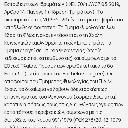
Εκπαιδευτικών Ιδρυμάτων (ΦΕΚ 70/τ.Α'/07.05.2019,
Άρθρο 14, Παράγρ 1.ι-Ίδρυση Τμημάτων). Το
ακαδημαϊκό έτος 2019-2020 είναι η πρώτη φορά που
υποδέχθηκε φοιτητές. Το Τμήμα Ψυχολογίας έχει
έδρα τη Φλώρινα και εντάσσεται στη Σχολή
Κοινωνικών και Ανθρωπιστικών Επιστημών. Το
Τμήμα οδηγεί σε Πτυχία Ψυχολογίας (χωρίς
ειδικεύσεις και κατευθύνσεις) και σύμφωνα με το
Εθνικό Πλαίσιο Προσόντων οριοθετείται στο 6ο
Επίπεδο (αντίστοιχο του Bachelor’s Degree). Οι
απόφοιτοι του Τμήματος Ψυχολογίας του Π.Δ.Μ.
έχουν το δικαίωμα να λάβουν άδεια ασκήσεως
επαγγέλματος του Ψυχολόγου (χωρίς ειδικότητα)
κατόπιν αιτήσεώς τους στις Διευθύνσεις Υγείας των
κατά τόπους περιφερειών, σύμφωνα με τις
διατάξεις του Νόμου 991/1979 (ΦΕΚ 278/20. 12. 1979
τ. Α’). Περισσότερες πληροφορίες για το Τμήμα