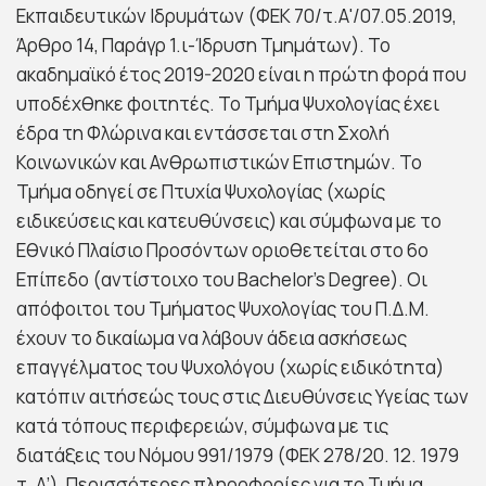
Εκπαιδευτικών Ιδρυμάτων (ΦΕΚ 70/τ.Α'/07.05.2019,
Άρθρο 14, Παράγρ 1.ι-Ίδρυση Τμημάτων). Το
ακαδημαϊκό έτος 2019-2020 είναι η πρώτη φορά που
υποδέχθηκε φοιτητές. Το Τμήμα Ψυχολογίας έχει
έδρα τη Φλώρινα και εντάσσεται στη Σχολή
Κοινωνικών και Ανθρωπιστικών Επιστημών. Το
Τμήμα οδηγεί σε Πτυχία Ψυχολογίας (χωρίς
ειδικεύσεις και κατευθύνσεις) και σύμφωνα με το
Εθνικό Πλαίσιο Προσόντων οριοθετείται στο 6ο
Επίπεδο (αντίστοιχο του Bachelor’s Degree). Οι
απόφοιτοι του Τμήματος Ψυχολογίας του Π.Δ.Μ.
έχουν το δικαίωμα να λάβουν άδεια ασκήσεως
επαγγέλματος του Ψυχολόγου (χωρίς ειδικότητα)
κατόπιν αιτήσεώς τους στις Διευθύνσεις Υγείας των
κατά τόπους περιφερειών, σύμφωνα με τις
διατάξεις του Νόμου 991/1979 (ΦΕΚ 278/20. 12. 1979
τ. Α’). Περισσότερες πληροφορίες για το Τμήμα