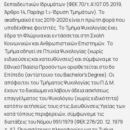
Εκπαιδευτικών Ιδρυμάτων (ΦΕΚ 70/τ.Α'/07.05.2019,
Άρθρο 14, Παράγρ 1.ι-Ίδρυση Τμημάτων). Το
ακαδημαϊκό έτος 2019-2020 είναι η πρώτη φορά που
υποδέχθηκε φοιτητές. Το Τμήμα Ψυχολογίας έχει
έδρα τη Φλώρινα και εντάσσεται στη Σχολή
Κοινωνικών και Ανθρωπιστικών Επιστημών. Το
Τμήμα οδηγεί σε Πτυχία Ψυχολογίας (χωρίς
ειδικεύσεις και κατευθύνσεις) και σύμφωνα με το
Εθνικό Πλαίσιο Προσόντων οριοθετείται στο 6ο
Επίπεδο (αντίστοιχο του Bachelor’s Degree). Οι
απόφοιτοι του Τμήματος Ψυχολογίας του Π.Δ.Μ.
έχουν το δικαίωμα να λάβουν άδεια ασκήσεως
επαγγέλματος του Ψυχολόγου (χωρίς ειδικότητα)
κατόπιν αιτήσεώς τους στις Διευθύνσεις Υγείας των
κατά τόπους περιφερειών, σύμφωνα με τις
διατάξεις του Νόμου 991/1979 (ΦΕΚ 278/20. 12. 1979
τ. Α’). Περισσότερες πληροφορίες για το Τμήμα