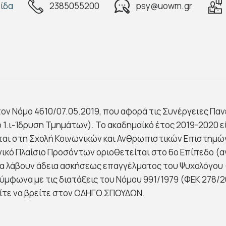
ίδα
2385055200
psy@uowm.gr
ον Νόμο 4610/07.05.2019, που αφορά τις Συνέργειες Πα
γρ 1.ι-Ίδρυση Τμημάτων). Το ακαδημαϊκό έτος 2019-2020
ται στη Σχολή Κοινωνικών και Ανθρωπιστικών Επιστημών
νικό Πλαίσιο Προσόντων οριοθετείται στο 6ο Επίπεδο (α
να λάβουν άδεια ασκήσεως επαγγέλματος του Ψυχολόγου 
μφωνα με τις διατάξεις του Νόμου 991/1979 (ΦΕΚ 278/20.
ίτε να βρείτε στον ΟΔΗΓΟ ΣΠΟΥΔΩΝ.