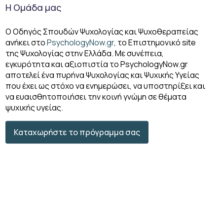
Η Ομάδα μας
Ο Οδηγός Σπουδών Ψυχολογίας και Ψυχοθεραπείας
ανήκει στο
PsychologyNow.gr
, το Επιστημονικό site
της Ψυχολογίας στην Ελλάδα. Με συνέπεια,
εγκυρότητα και αξιοπιστία το PsychologyΝow.gr
αποτελεί ένα πυρήνα Ψυχολογίας και Ψυχικής Υγείας
που έχει ως στόχο να ενημερώσει, να υποστηρίξει και
να ευαισθητοποιήσει την κοινή γνώμη σε θέματα
ψυχικής υγείας.
Καταχωρήστε το πρόγραμμα σας