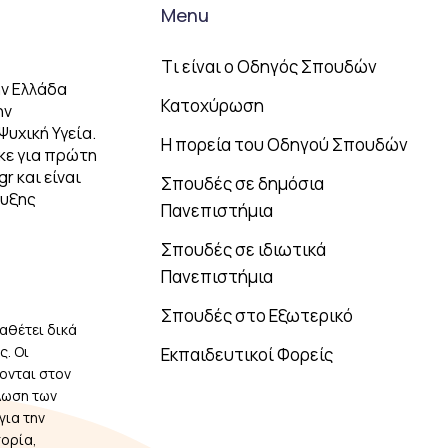
Menu
Tι είναι ο Οδηγός Σπουδών
ν Ελλάδα
Κατοχύρωση
ην
Ψυχική Υγεία.
Η πορεία του Οδηγού Σπουδών
κε για πρώτη
r και είναι
Σπουδές σε δημόσια
τυξης
Πανεπιστήμια
Σπουδές σε ιδιωτικά
Πανεπιστήμια
Σπουδές στο Εξωτερικό
αθέτει δικά
. Οι
Εκπαιδευτικοί Φορείς
ονται στον
λωση των
για την
πορία,