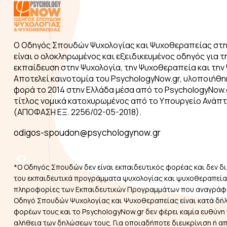
Ο Οδηγός Σπουδών Ψυχολογίας και Ψυχοθεραπείας στη
είναι ο ολοκληρωμένος και εξειδικευμένος οδηγός για τ
εκπαίδευση στην Ψυχολογία, την Ψυχοθεραπεία και την 
Αποτελεί καινοτομία του PsychologyNow.gr, υλοποιήθη
φορά το 2014 στην Ελλάδα μέσα από το PsychologyNow.g
τίτλος νομικά κατοχυρωμένος από το Υπουργείο Ανάπ
(ΑΠΟΦΑΣΗ ΕΞ. 2256/02-05-2018).
odigos-spoudon@psychologynow.gr
*Ο Οδηγός Σπουδών δεν είναι εκπαιδευτικός φορέας και δεν δι
του εκπαιδευτικά προγράμματα ψυχολογίας και ψυχοθεραπείας
πληροφορίες των Εκπαιδευτικών Προγραμμάτων που αναγράφ
Οδηγό Σπουδών Ψυχολογίας και Ψυχοθεραπείας είναι κατά δή
φορέων τους και το PsychologyNow.gr δεν φέρει καμία ευθύνη 
αλήθεια των δηλώσεων τους. Για οποιαδήποτε διευκρίνιση ή α