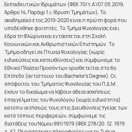
Εκπαιδευτικών Ιδρυμάτων (ΦΕΚ 70/τ.Α'/07.05.2019,
Άρθρο 14, Παράγρ 1.ι-Ίδρυση Τμημάτων). Το
ακαδημαϊκό έτος 2019-2020 είναι η πρώτη φορά που
υποδέχθηκε φοιτητές. Το Τμήμα Ψυχολογίας έχει
έδρα τη Φλώρινα και εντάσσεται στη Σχολή
Κοινωνικών και Ανθρωπιστικών Επιστημών. Το
Τμήμα οδηγεί σε Πτυχία Ψυχολογίας (χωρίς
ειδικεύσεις και κατευθύνσεις) και σύμφωνα με το
Εθνικό Πλαίσιο Προσόντων οριοθετείται στο 6ο
Επίπεδο (αντίστοιχο του Bachelor’s Degree). Οι
απόφοιτοι του Τμήματος Ψυχολογίας του Π.Δ.Μ.
έχουν το δικαίωμα να λάβουν άδεια ασκήσεως
επαγγέλματος του Ψυχολόγου (χωρίς ειδικότητα)
κατόπιν αιτήσεώς τους στις Διευθύνσεις Υγείας των
κατά τόπους περιφερειών, σύμφωνα με τις
διατάξεις του Νόμου 991/1979 (ΦΕΚ 278/20. 12. 1979
τ. Α’). Περισσότερες πληροφορίες για το Τμήμα