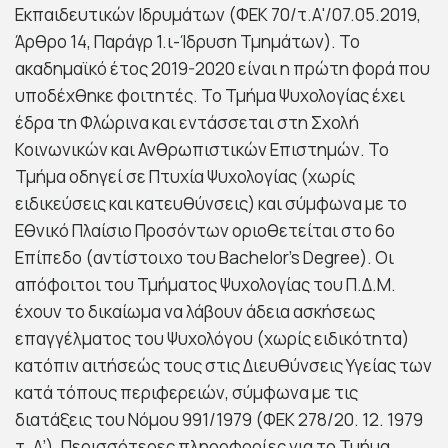
Εκπαιδευτικών Ιδρυμάτων (ΦΕΚ 70/τ.Α'/07.05.2019,
Άρθρο 14, Παράγρ 1.ι-Ίδρυση Τμημάτων). Το
ακαδημαϊκό έτος 2019-2020 είναι η πρώτη φορά που
υποδέχθηκε φοιτητές. Το Τμήμα Ψυχολογίας έχει
έδρα τη Φλώρινα και εντάσσεται στη Σχολή
Κοινωνικών και Ανθρωπιστικών Επιστημών. Το
Τμήμα οδηγεί σε Πτυχία Ψυχολογίας (χωρίς
ειδικεύσεις και κατευθύνσεις) και σύμφωνα με το
Εθνικό Πλαίσιο Προσόντων οριοθετείται στο 6ο
Επίπεδο (αντίστοιχο του Bachelor’s Degree). Οι
απόφοιτοι του Τμήματος Ψυχολογίας του Π.Δ.Μ.
έχουν το δικαίωμα να λάβουν άδεια ασκήσεως
επαγγέλματος του Ψυχολόγου (χωρίς ειδικότητα)
κατόπιν αιτήσεώς τους στις Διευθύνσεις Υγείας των
κατά τόπους περιφερειών, σύμφωνα με τις
διατάξεις του Νόμου 991/1979 (ΦΕΚ 278/20. 12. 1979
τ. Α’). Περισσότερες πληροφορίες για το Τμήμα