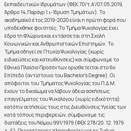
Εκπαιδευτικών Ιδρυμάτων (ΦΕΚ 70/τ.Α'/07.05.2019,
Άρθρο 14, Παράγρ 1.ι-Ίδρυση Τμημάτων). Το
ακαδημαϊκό έτος 2019-2020 είναι η πρώτη φορά που
υποδέχθηκε φοιτητές. Το Τμήμα Ψυχολογίας έχει
έδρα τη Φλώρινα και εντάσσεται στη Σχολή
Κοινωνικών και Ανθρωπιστικών Επιστημών. Το
Τμήμα οδηγεί σε Πτυχία Ψυχολογίας (χωρίς
ειδικεύσεις και κατευθύνσεις) και σύμφωνα με το
Εθνικό Πλαίσιο Προσόντων οριοθετείται στο 6ο
Επίπεδο (αντίστοιχο του Bachelor’s Degree). Οι
απόφοιτοι του Τμήματος Ψυχολογίας του Π.Δ.Μ.
έχουν το δικαίωμα να λάβουν άδεια ασκήσεως
επαγγέλματος του Ψυχολόγου (χωρίς ειδικότητα)
κατόπιν αιτήσεώς τους στις Διευθύνσεις Υγείας των
κατά τόπους περιφερειών, σύμφωνα με τις
διατάξεις του Νόμου 991/1979 (ΦΕΚ 278/20. 12. 1979
τ. Α’). Περισσότερες πληροφορίες για το Τμήμα